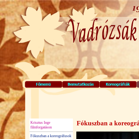
Fókuszban a koreográ
Krisztus Inge
filmforgatáson
Fókuszban a koreográfusok